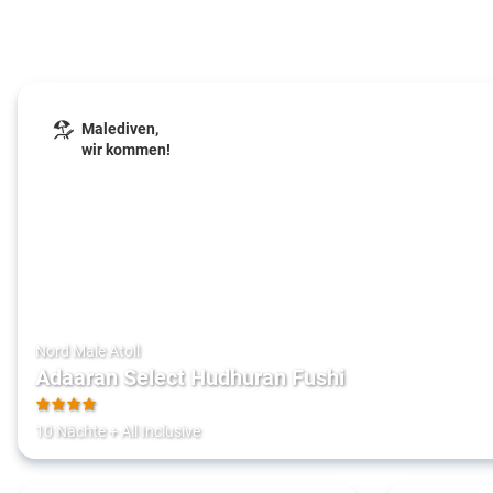
Malediven,
wir kommen!
Nord Male Atoll
Adaaran Select Hudhuran Fushi
4
10 Nächte
+
All Inclusive