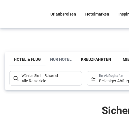
Urlaubsreisen
Hotelmarken
Inspi
Ob vor Ort oder einfach
online
HOTEL & FLUG
NUR HOTEL
KREUZFAHRTEN
MI
Unsere
Reiseexperten
Wählen Sie Ihr Reiseziel
Ihr Abflughafen
Alle Reiseziele
Beliebiger Abflu
lassen Deine
Reiseträume
Siche
wahr werden