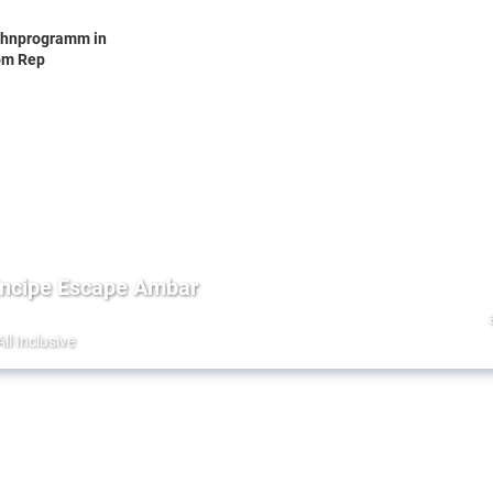
hnprogramm in
om Rep
incipe Escape Ambar
All Inclusive