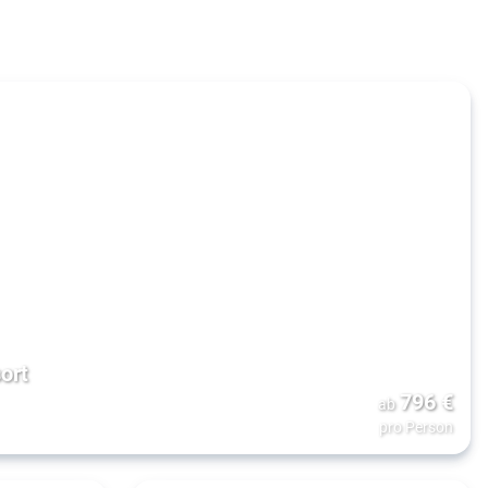
ort
796
€
ab
pro Person