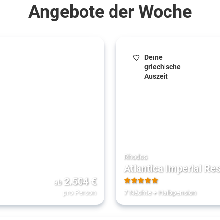
Angebote der Woche
Deine
griechische
Auszeit
Rhodos
Atlantica Imperial Res
2.504
€
ab
5
pro Person
7 Nächte
+
Halbpension