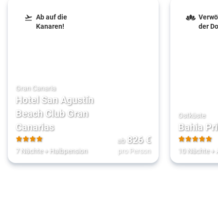
Ab auf die
Verwö
Kanaren!
der D
Gran Canaria
Hotel San Agustín
Beach Club Gran
Ostküste
Canarias
Bahia Pr
826
€
ab
4
5
7 Nächte
+
Halbpension
pro Person
10 Nächte
+