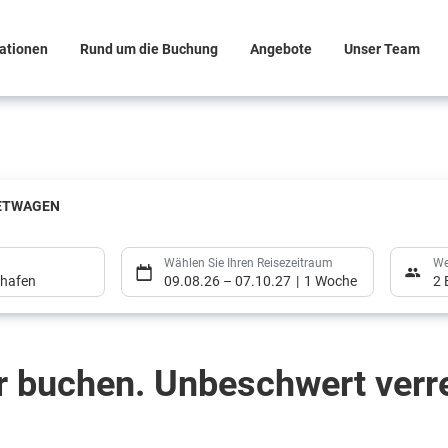
rationen
Rund um die Buchung
Angebote
Unser Team
ETWAGEN
Wählen Sie Ihren Reisezeitraum
We
ghafen
09.08.26
–
07.10.27
1 Woche
2 
r buchen. Unbeschwert verr