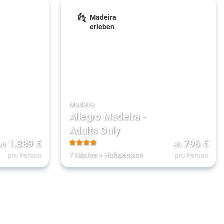
Madeira
erleben
Madeira
Allegro Madeira -
Adults Only
1.889
€
796
€
ab
ab
4
pro Person
7 Nächte
+
Halbpension
pro Person