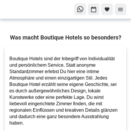
Exklusiv,
Was macht Boutique Hotels so besonders?
individuell
und
unvergesslich
reisen
Boutique Hotels sind der Inbegriff von
Individualität
Luxuriöse
und persönlichem Service
. Statt anonyme
Standardzimmer erlebst Du hier eine
intime
Boutique
Atmosphäre
und einen
einzigartigen Stil
. Jedes
Hotels für
Boutique Hotel erzählt seine eigene Geschichte, sei
deinen
es durch
außergewöhnliches Design
, lokale
einzigartigen
Kunstwerke oder eine perfekte Lage. Du wirst
liebevoll eingerichtete Zimmer finden, die mit
Aufenthalt
regionalen Einflüssen und kreativen Details glänzen
und dadurch eine ganz besondere Ausstrahlung
haben.