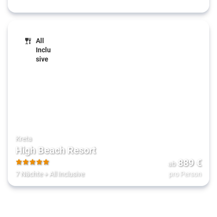
All
Inclu
sive
Kreta
High Beach Resort
889
€
ab
5
7 Nächte
+
All Inclusive
pro Person