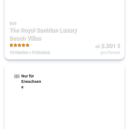
Bali
The Royal Santrian Luxury
Beach Villas
2.801
€
ab
5
10 Nächte
+
Frühstück
pro Person
Nur für
Erwachsen
e