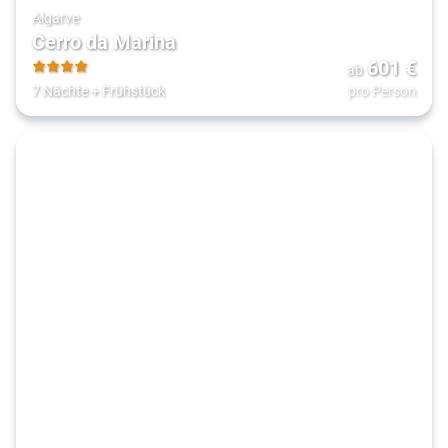
Algarve
Cerro da Marina
601
€
ab
4
7 Nächte
+
Frühstück
pro Person
Wir haben Angebote für
Ihre Suche
...können hier aber keine 
empfehlen. 

Versuchen Sie, Ihre 
Suchparameter zu ändern, 
um Empfehlungen zu 
erhalten 

oder
Alle Angebote anzeigen