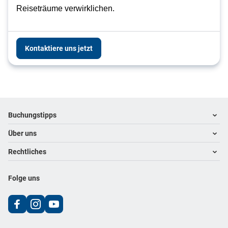
Reiseträume verwirklichen.
Kontaktiere uns jetzt
Footer
Footer navigation
Buchungstipps
Über uns
Warum im Reisebüro buchen
Hoteltipps
Rechtliches
Kontakt
Reisewelten
Über uns
Impressum
Folge uns
Karriere
Datenschutz