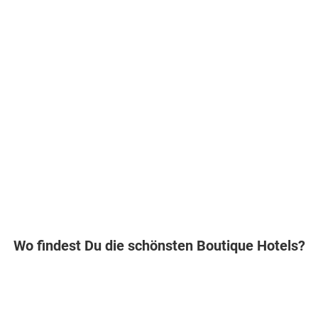
/
.
Suchparameter zu ände
Superior
inkl.
um Empfehlungen z
Zimmer
Flüge
erhalten 

(DS1)
oder
.
inkl.
Alle Angebote anzei
1.316
€
Flüge
ab
Zum Angebot
pro Person
1.008
€
ab
Zum Angebot
pro Person
Wo findest Du die schönsten Boutique Hotels?