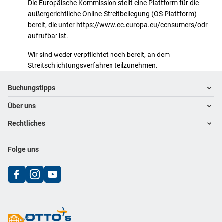
Die Europäische Kommission stellt eine Plattform für die
außergerichtliche Online-Streitbeilegung (OS-Plattform)
bereit, die unter https://www.ec.europa.eu/consumers/odr
aufrufbar ist.
Wir sind weder verpflichtet noch bereit, an dem
Streitschlichtungsverfahren teilzunehmen.
Footer
Footer navigation
Buchungstipps
Über uns
Warum im Reisebüro buchen
Hoteltipps
Rechtliches
Kontakt
Reisewelten
Über uns
Impressum
Folge uns
Karriere
Datenschutz