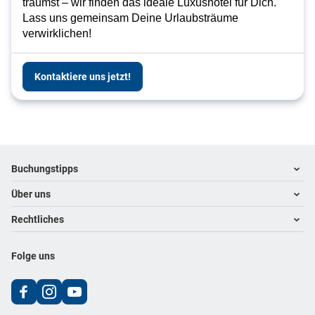
träumst – wir finden das ideale Luxushotel für Dich.
Lass uns gemeinsam Deine Urlaubsträume
verwirklichen!
Kontaktiere uns jetzt!
Footer
Footer navigation
Buchungstipps
Über uns
Warum im Reisebüro buchen
Hoteltipps
Rechtliches
Kontakt
Reisewelten
Über uns
Impressum
Folge uns
Karriere
Datenschutz