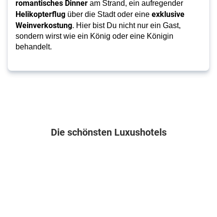
romantisches Dinner
 am Strand, ein aufregender 
Helikopterflug
exklusive 
 über die Stadt oder eine 
Weinverkostung
. Hier bist Du nicht nur ein Gast, 
sondern wirst wie ein König oder eine Königin 
behandelt.
Die schönsten Luxushotels
Mexiko . Riviera Maya & Insel Cozumel . Playa del Carmen
Malediven . Gaafu Alifu Atoll . Maamutaa Island
Spanien . Fuerteventura . Corral
Griechenland . C
Family
Pullman
Secrets
Anthemus
Selection
Maldives
Bahía
Sea
at
All-
Real
Beach
Grand
Inclusive
Resort
Hotel
Palladium
Resort
&
&