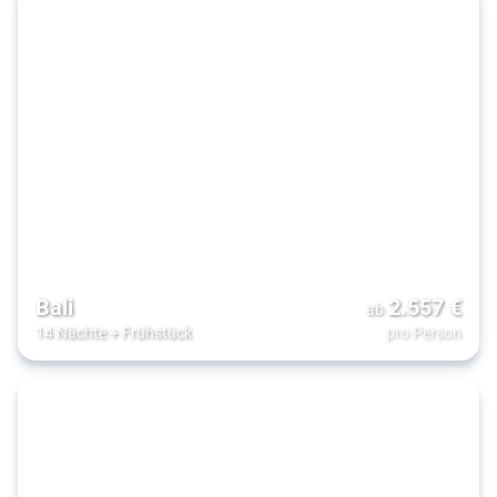
Bali
2.557
€
ab
14 Nächte
+
Frühstück
pro Person