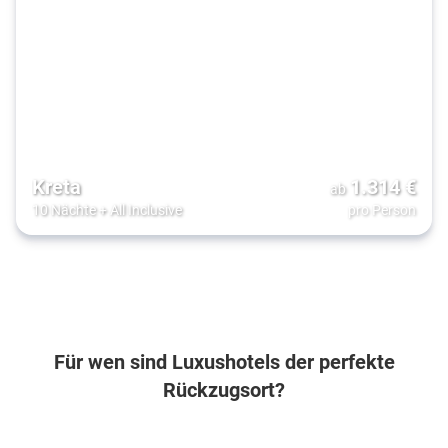
Kreta
1.314
€
ab
10 Nächte
+
All Inclusive
pro Person
Für wen sind Luxushotels der perfekte
Rückzugsort?