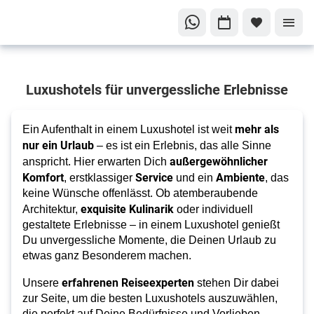
Dein
Luxushotels für unvergessliche Erlebnisse
Traumurlaub
in
exklusivem
mehr als
Ein Aufenthalt in einem Luxushotel ist weit
Ambiente
nur ein Urlaub
– es ist ein Erlebnis, das alle Sinne
Luxushotels
außergewöhnlicher
anspricht. Hier erwarten Dich
Komfort
Service
Ambiente
, erstklassiger
und ein
, das
keine Wünsche offenlässt. Ob atemberaubende
exquisite Kulinarik
Architektur,
oder individuell
gestaltete Erlebnisse – in einem Luxushotel genießt
Du unvergessliche Momente, die Deinen Urlaub zu
etwas ganz Besonderem machen.
erfahrenen Reiseexperten
Unsere
stehen Dir dabei
zur Seite, um die besten Luxushotels auszuwählen,
die perfekt auf Deine Bedürfnisse und Vorlieben