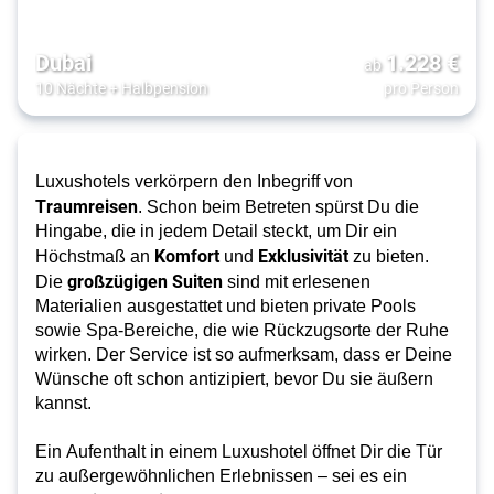
Dubai
1.228
€
ab
10 Nächte
+
Halbpension
pro Person
Luxushotels verkörpern den Inbegriff von 
Traumreisen
. Schon beim Betreten spürst Du die 
Hingabe, die in jedem Detail steckt, um Dir ein 
Komfort
Exklusivität
Höchstmaß an 
 und 
 zu bieten. 
großzügigen Suiten
Die 
 sind mit erlesenen 
Materialien ausgestattet und bieten private Pools 
sowie Spa-Bereiche, die wie Rückzugsorte der Ruhe 
wirken. Der Service ist so aufmerksam, dass er Deine 
Wünsche oft schon antizipiert, bevor Du sie äußern 
kannst.
Ein Aufenthalt in einem Luxushotel öffnet Dir die Tür 
zu außergewöhnlichen Erlebnissen – sei es ein 