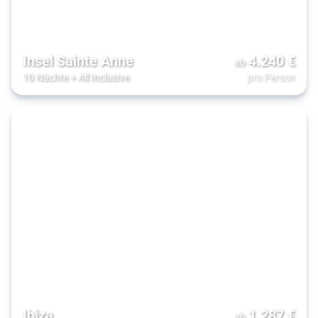
Insel Sainte Anne
4.240
€
ab
10 Nächte
+
All Inclusive
pro Person
Ibiza
1.287
€
ab