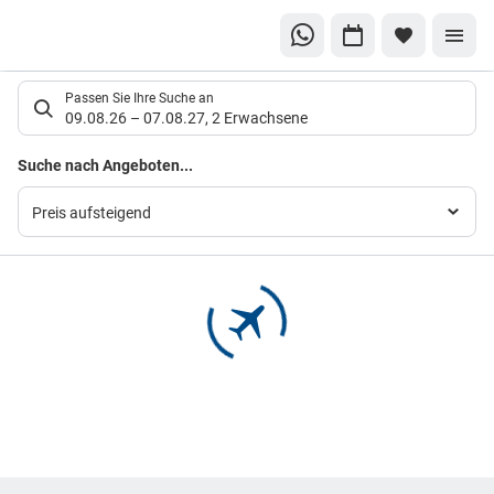
Suchlistenseite
Passen Sie Ihre Suche an
09.08.26
–
07.08.27
,
2 Erwachsene
Suchergebnisse
Suche nach Angeboten...
Preis aufsteigend
Footer