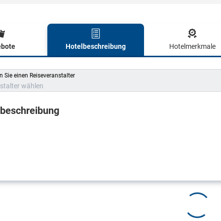
bote
Hotelbeschreibung
Hotelmerkmale
lbeschreibung
 Sie einen Reiseveranstalter
stalter wählen
lbeschreibung