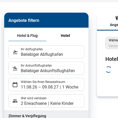
Angebote filtern
Ange
Hote
Hotel & Flug
Hotel
Wählen
Veran
Ihr Abflughafen
Beliebiger Abflughafen
Hote
Ihr Ankunftsflughafen
Beliebiger Ankunftsflughäfen
Wählen Sie Ihren Reisezeitraum
11.08.26
–
09.08.27
1 Woche
Wer wird verreisen
2 Erwachsene
Keine Kinder
Zimmer & Verpflegung