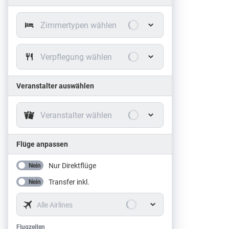
Zimmertypen wählen
Verpflegung wählen
Veranstalter auswählen
Veranstalter wählen
Flüge anpassen
Nur Direktflüge
Nein
Transfer inkl.
Nein
Alle Airlines
Flugzeiten
Flugzeiten