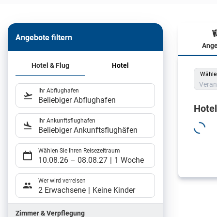
Angebote filtern
Ange
Hote
Hotel & Flug
Hotel
Wählen
Veran
Ihr Abflughafen
Beliebiger Abflughafen
Hote
Ihr Ankunftsflughafen
Beliebiger Ankunftsflughäfen
Wählen Sie Ihren Reisezeitraum
10.08.26
–
08.08.27
1 Woche
Wer wird verreisen
2 Erwachsene
Keine Kinder
Zimmer & Verpflegung