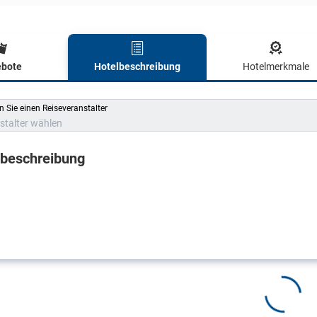
bote
Hotelbeschreibung
Hotelmerkmale
lbeschreibung
 Sie einen Reiseveranstalter
stalter wählen
lbeschreibung